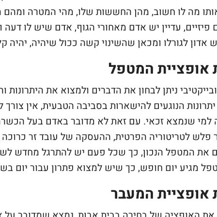
תו מה לו חשוב, מהן החששות שלו, מהי המטרה ומהם הא
 פיזיים, עדיין יש אדם מאחורי הגוף, אדם שיש לו דעה 
ש אדון לגורלו ומכאן שהשינוי קשה ככול שיהיה, יהיה קל
 אופציית המטפל
בייקטיבי ניתן לבחון את הדברים ולמצוא את היתרונות 
תרונות הנוגעים להישארות בסביבה הטבעית, אין צורך ל
למי שנמצא זכאי. עם זאת לא מדובר באדם בעל הכשרה 
פלש לטריטוריה הפרטית, ההעסקה של עובד זר כרוכה בב
 את המטפל הנכון, כך שכל פעם יש להתרגל מחדש לשהו
ל מגיע יום חופש, כך שיש למצוא פתרון עבור יום בשב
 אופציית המעבר
את האופציה של בחירה בבית אבות, נמצא שמדובר על א