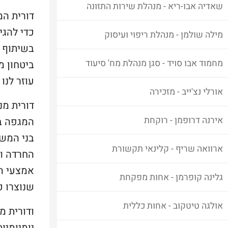
שאדיה אבו-ריא - מנהלת שירות התזונה
דורית המ
כדי להגי
מילה שולמן - מנהלת ריפוי ועיסוק
בשיתוף 
מחמוד אבו סויד - סגן מנהלת מח' סיעוד
ביטחון מ
עוזר לנו
אורלי נצ'ייב - מזכירה
דורית מנ
אירנה דרופמן - רוקחת
המגפה בק
בני המש
ארוואה שריף - קלינאי תקשורת
החרדה וה
אמצעי הה
גלינה קופרמן - אחות מפקחת
שנוצרו כ
אולגה טיטקוב - אחות כללית
ודורית מ
יומיומיות