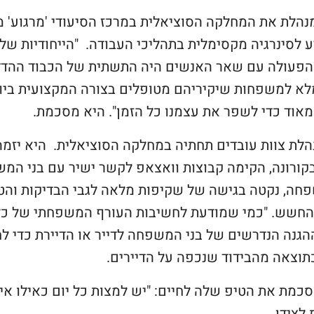
נהלת את המחלקה הסוציאלית במרכז הסיעודי 'מרגוע' 
ע לסינרגיה מקסימלית בתהליכי העבודה. "הייחודיות של ה
הפעולה עם שאר האנשים היה התשתית של הכבוד ההדדי
לא למשפחות שיקיריהם מטופלים בצורה המקצועית ביות
 מאוד כדי לשפר את עצמנו כל הזמן". היא מסכמת.
הלת צוות עובדים תחתיה במחלקה הסוציאלית. היא יזמ
ורונה, הקימה קבוצות וואצאפ לקשר ישיר עם בני המש
פחה, נקטה בגישה של שקיפות מלאה לגבי הבדיקות והט
חשש. "כמי שמודעת לחשיבות העורף המשפחתי של כל די
גנה הנדרשים של בני המשפחה לדייר או הדיירת כדי ל
תוצאה מהבידוד שנכפה על הדיירים.
סכמת את הטיפ שלה לחיים: "יש למצות כל יום כאילו אין 
 לצידן.